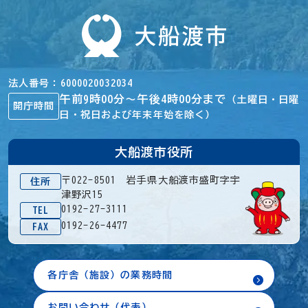
法人番号
6000020032034
午前9時00分～午後4時00分まで
（土曜日・日曜
開庁時間
日・祝日および年末年始を除く）
大船渡市役所
〒022-8501 岩手県大船渡市盛町字宇
住所
津野沢15
0192-27-3111
TEL
0192-26-4477
FAX
各庁舎（施設）の業務時間
お問い合わせ（代表）