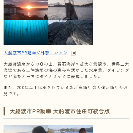
大船渡市PR動画＜外部リンク＞
大船渡温泉からの日の出、碁石海岸の雄大な景観や、世界三大
漁場である三陸漁場の海の恵みを活かした水産業、ダイビング
など海をテーマにダイナミックに表現しました。
また、200年以上伝承されている永浜鹿踊りの力強い踊りも必
見です。
大船渡市PR動画 大船渡市住田町統合版