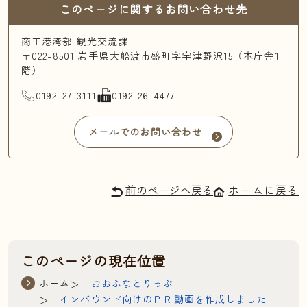
このページに関するお問い合わせ先
商工港湾部 観光交流課
〒022-8501 岩手県大船渡市盛町字宇津野沢15（本庁舎1
階）
TEL
FAX
0192-27-3111
0192-26-4477
メールでのお問い合わせ
前のページへ戻る
ホームに戻る
このページの現在位置
ホーム
おおふなとりっぷ
インバウンド向けのＰＲ動画を作成しました