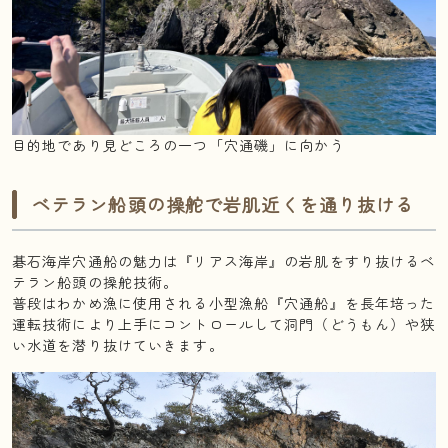
目的地であり見どころの一つ「穴通磯」に向かう
ベテラン船頭の操舵で岩肌近くを通り抜ける
碁石海岸穴通船の魅力は『リアス海岸』の岩肌をすり抜けるベ
テラン船頭の操舵技術。
普段はわかめ漁に使用される小型漁船『穴通船』を長年培った
運転技術により上手にコントロールして洞門（どうもん）や
狭
い水道
を潜り抜けていきます。