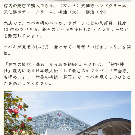
館内の売店で購入できる、（左から）気仙椿ハンドクリーム、
気仙椿ボディークリーム、椿油（大）、椿油（小）
売店では、ツバキ柄のハンカチやポーチなどの和雑貨、純度
100%のツバキ油、碁石のツバキを使用したアクセサリーなど
を販売しています。
ツバキが見頃の1～3月に合わせて、毎年「つばきまつり」を開
催。
「世界の椿館・碁石」から車を約5分走らせれば、「熊野神
社」境内にある日本最大級にして最古のヤブツバキ「三面椿」
も拝めます。「世界の椿館・碁石」で、ツバキ尽くしのひとと
きを過ごしてください。