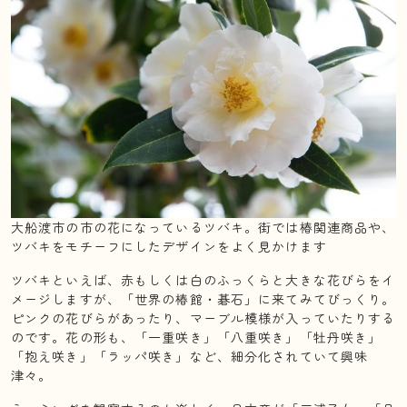
大船渡市の市の花になっているツバキ。街では椿関連商品や、
ツバキをモチーフにしたデザインをよく見かけます
ツバキといえば、赤もしくは白のふっくらと大きな花びらをイ
メージしますが、「世界の椿館・碁石」に来てみてびっくり。
ピンクの花びらがあったり、マーブル模様が入っていたりする
のです。花の形も、「一重咲き」「八重咲き」「牡丹咲き」
「抱え咲き」「ラッパ咲き」など、細分化されていて興味
津々。