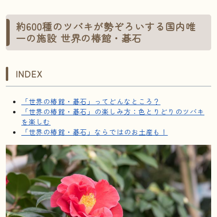
約600種のツバキが勢ぞろいする国内唯
一の施設 世界の椿館・碁石
INDEX
「世界の椿館・碁石」ってどんなところ？
「世界の椿館・碁石」の楽しみ方：色とりどりのツバキ
を楽しむ
「世界の椿館・碁石」ならではのお土産も！