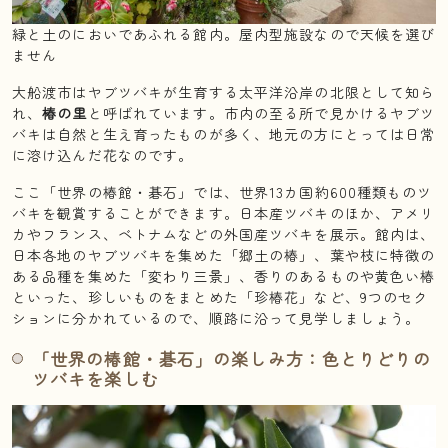
緑と土のにおいであふれる館内。屋内型施設なので天候を選び
ません
大船渡市はヤブツバキが生育する太平洋沿岸の北限として知ら
れ、
椿の里
と呼ばれています。市内の至る所で見かけるヤブツ
バキは自然と生え育ったものが多く、地元の方にとっては日常
に溶け込んだ花なのです。
ここ「世界の椿館・碁石」では、世界13カ国約600種類ものツ
バキを観賞することができます。日本産ツバキのほか、アメリ
カやフランス、ベトナムなどの外国産ツバキを展示。館内は、
日本各地のヤブツバキを集めた「郷土の椿」、葉や枝に特徴の
ある品種を集めた「変わり三景」、香りのあるものや黄色い椿
といった、珍しいものをまとめた「珍椿花」など、9つのセク
ションに分かれているので、順路に沿って見学しましょう。
「世界の椿館・碁石」の楽しみ方：色とりどりの
ツバキを楽しむ