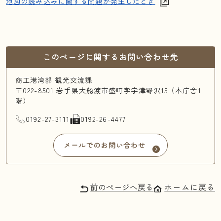
地図の読み込みに関する問題が発生したとき
このページに関するお問い合わせ先
商工港湾部 観光交流課
〒022-8501 岩手県大船渡市盛町字宇津野沢15（本庁舎1
階）
TEL
FAX
0192-27-3111
0192-26-4477
メールでのお問い合わせ
前のページへ戻る
ホームに戻る