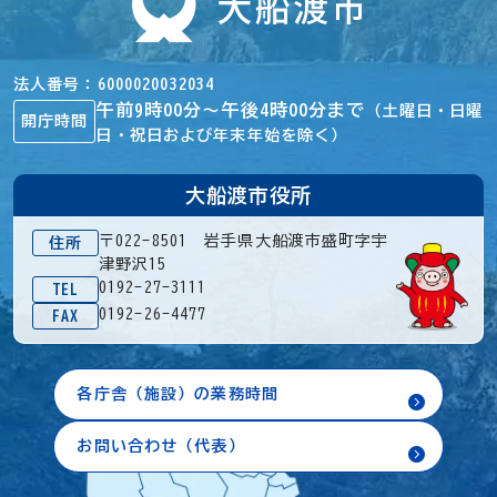
法人番号
6000020032034
午前9時00分～午後4時00分まで
（土曜日・日曜
開庁時間
日・祝日および年末年始を除く）
大船渡市役所
〒022-8501 岩手県大船渡市盛町字宇
住所
津野沢15
0192-27-3111
TEL
0192-26-4477
FAX
各庁舎（施設）の業務時間
お問い合わせ（代表）