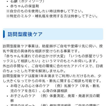
石鹸（ボディソープ）
赤ちゃんの保湿剤
※自分のものを使用したい時は持参して下さい。
※特定のミルク・哺乳瓶を使用する方は持参して下さい。
訪問型産後ケア
訪問型産後ケア事業は、助産師がご自宅や里帰り先に伺い、授
乳や育児の具体的な相談が受けられる事業です。
「赤ちゃんを連れてのお出かけが大変」「いつもの部屋でリラ
ックスして相談したい」というママのもとへお伺いします。
外出の手間なく、ご自宅の環境に合わせたアドバイスで、日頃
のちょっとした不安を解消しませんか。
訪問型産後ケアは産後1年未満までご利用いただけるため、少
し大きくなってからの卒乳・断乳に関するご相談も可能です。
お母さんの心と体のケア （例）乳房ケア（卒乳・断乳
児のケアを含む）、心身の体調相談
お子さんのケア （例）体重測定、発育・発達状況の観
察
育児のサポート （例）個別育児相談、ご自宅の環境に