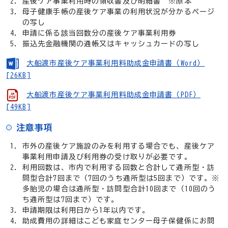
産後ケア事業利用時の領収書及び明細書 ※原本
母子健康手帳の産後ケア事業の利用状況が分かるページ
の写し
申請に係る該当回数分の産後ケア事業利用券
振込先金融機関の通帳又はキャッシュカードの写し
大船渡市産後ケア事業利用料助成金申請書（Word）
[26KB]
大船渡市産後ケア事業利用料助成金申請書（PDF）
[49KB]
注意事項
市外の産後ケア施設のみを利用する場合でも、産後ケア
事業利用申請及び利用券の受け取りが必要です。
利用回数は、市内で利用する回数と合計して通所型・訪
問型合計7回まで（7回のうち通所型は5回まで）です。
※
多胎児の場合は通所型・訪問型合計10回まで（10回のう
ち通所型は7回まで）です。
申請期限は利用日から1年以内です。
助成費用の詳細はこども家庭センター母子保健係にお問