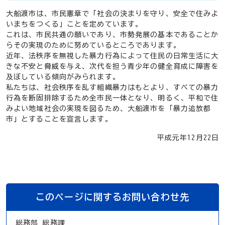
大船渡市は、市民憲章で「社会の決まりを守り、安全で住みよ
いまちをつくる」ことを定めています。
これは、市民共通の願いであり、市勢発展の基本であることか
らその実現のために努めているところであります。
近年、法秩序を無視した暴力行為によって住民の日常生活に大
きな不安と脅威を与え、次代を担う青少年の健全育成に障害を
及ぼしている傾向がみられます。
私たちは、社会秩序を乱す組織暴力はもとより、すべての暴力
行為を断固排除するため全市民一体となり、明るく、平和で住
みよい地域社会の実現を図るため、大船渡市を「暴力追放都
市」とすることを宣言します。
平成元年12月22日
このページに関するお問い合わせ先
総務部 総務課