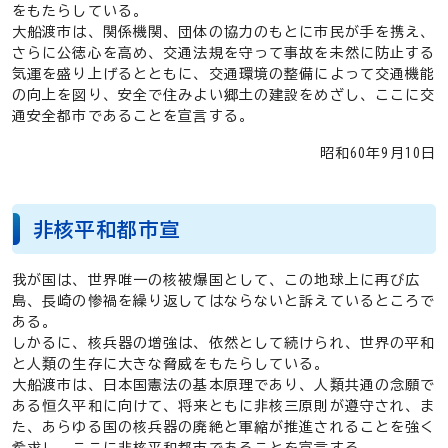
をもたらしている。
大船渡市は、関係機関、団体の協力のもとに市民が手を携え、
さらに公徳心を高め、交通法規を守って事故を未然に防止する
気運を盛り上げるとともに、交通環境の整備によって交通機能
の向上を図り、安全で住みよい郷土の建設をめざし、ここに交
通安全都市であることを宣言する。
昭和60年9月10日
非核平和都市宣
我が国は、世界唯一の核被爆国として、この地球上に再び広
島、長崎の惨禍を繰り返してはならないと訴えているところで
ある。
しかるに、核兵器の増強は、依然として続けられ、世界の平和
と人類の生存に大きな脅威をもたらしている。
大船渡市は、日本国憲法の基本原理であり、人類共通の念願で
ある恒久平和に向けて、将来ともに非核三原則が遵守され、ま
た、あらゆる国の核兵器の廃絶と軍縮が推進されることを強く
希求し、ここに非核平和都市であることを宣言する。