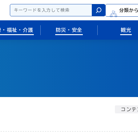
分類か
検索
療・福祉・介護
防災・安全
観光
コンテ