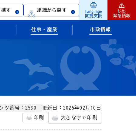
ら探す
組織から探す
Language
防災
閲覧支援
緊急情報
仕事・産業
市政情報
更新日：2025年02月10日
ンツ番号：2580
印刷
大きな字で印刷