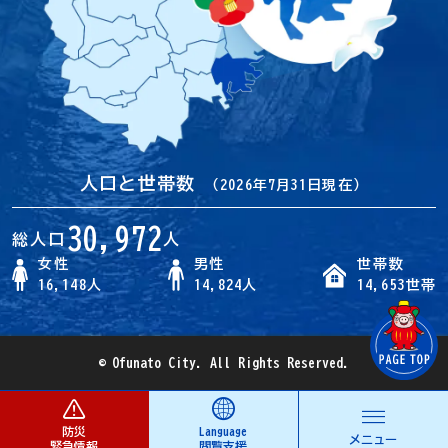
人口と世帯数
（2026年7月31日現在）
30,972
総人口
人
女性
男性
世帯数
16,148人
14,824人
14,653世帯
© Ofunato City. All Rights Reserved.
防災
Language
メニュー
緊急情報
閲覧支援