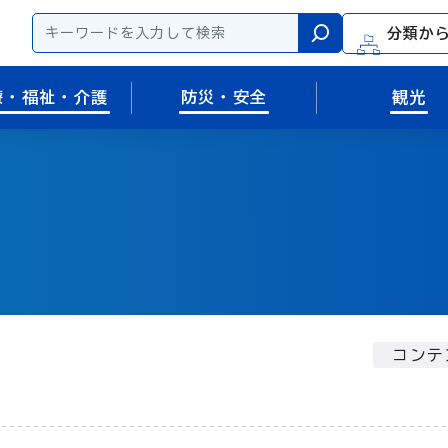
分類か
検索
療・福祉・介護
防災・安全
観光
コンテ