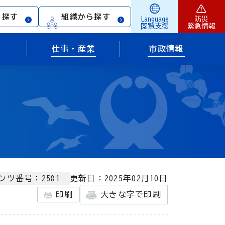
ら探す
組織から探す
Language
防災
閲覧支援
緊急情報
仕事・産業
市政情報
更新日：2025年02月10日
ンツ番号：2581
印刷
大きな字で印刷