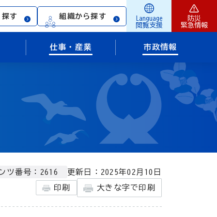
ら探す
組織から探す
Language
防災
閲覧支援
緊急情報
仕事・産業
市政情報
更新日：2025年02月10日
ンツ番号：2616
印刷
大きな字で印刷