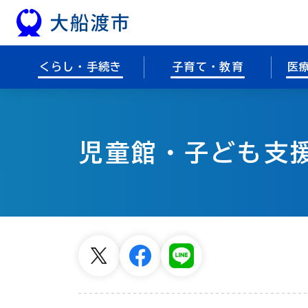
本文へスキップ
くらし・手続き
子育て・教育
医
児童館・子ども支