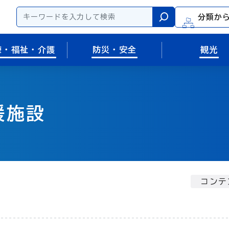
分類か
検索
療・福祉・介護
防災・安全
観光
援施設
コンテ