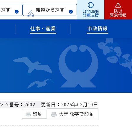
ら探す
組織から探す
Language
防災
閲覧支援
緊急情報
仕事・産業
市政情報
更新日：2025年02月10日
ンツ番号：2602
印刷
大きな字で印刷