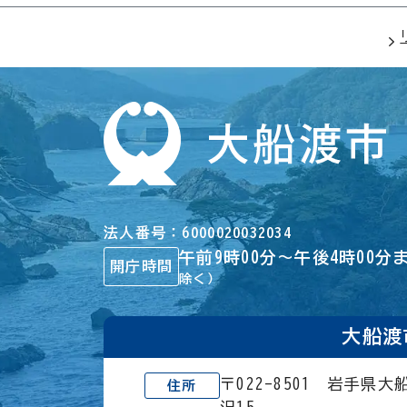
法人番号
6000020032034
午前9時00分～午後4時00分
開庁時間
除く）
大船渡
〒022-8501 岩手県
住所