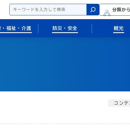
分類か
検索
療・福祉・介護
防災・安全
観光
コンテ