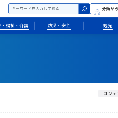
分類か
検索
療・福祉・介護
防災・安全
観光
コンテ