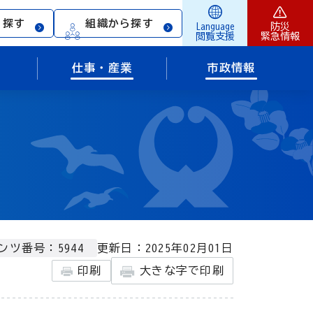
ら探す
組織から探す
Language
防災
閲覧支援
緊急情報
仕事・産業
市政情報
更新日：2025年02月01日
ンツ番号：5944
印刷
大きな字で印刷