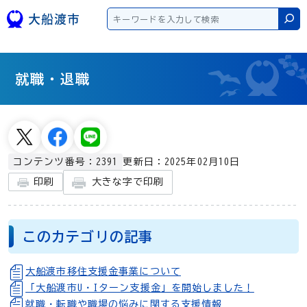
本文へスキップ
検
就職・退職
更新日：2025年02月10日
コンテンツ番号：2391
大きな字で印刷
印刷
このカテゴリの記事
大船渡市移住支援金事業について
「大船渡市U・Iターン支援金」を開始しました！
就職・転職や職場の悩みに関する支援情報