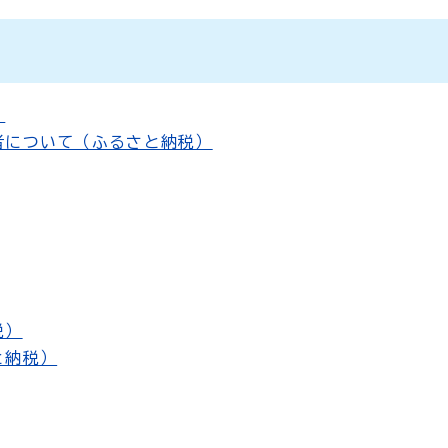
）
者について（ふるさと納税）
税）
と納税）