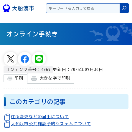
本文へスキップ
検
オンライン手続き
更新日：2025年07月30日
コンテンツ番号：4969
大きな字で印刷
印刷
このカテゴリの記事
住所変更などの届出について
大船渡市公共施設予約システムについて