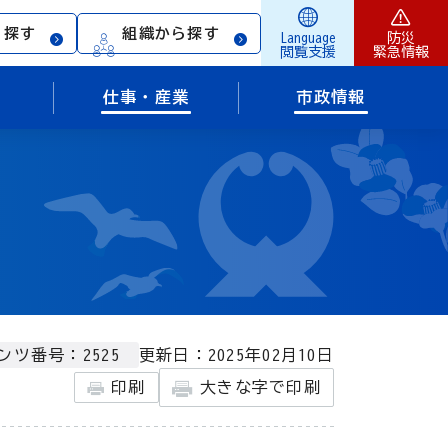
ら探す
組織から探す
Language
防災
閲覧支援
緊急情報
仕事・産業
市政情報
更新日：2025年02月10日
ンツ番号：2525
印刷
大きな字で印刷