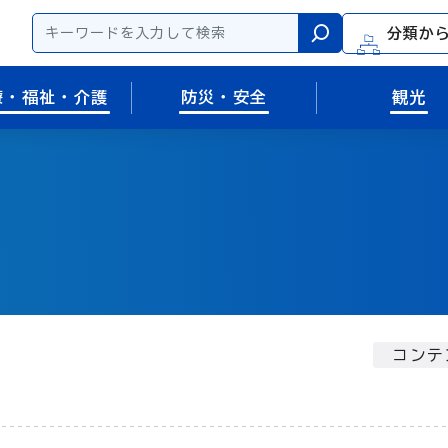
分類か
検索
療・福祉・介護
防災・安全
観光
コンテ