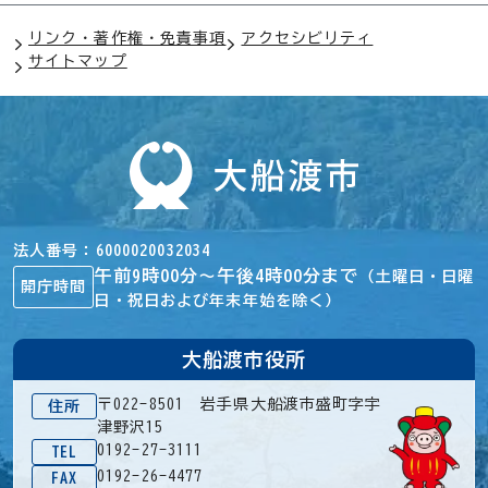
リンク・著作権・免責事項
アクセシビリティ
サイトマップ
法人番号
6000020032034
午前9時00分～午後4時00分まで
（土曜日・日曜
開庁時間
日・祝日および年末年始を除く）
大船渡市役所
〒022-8501 岩手県大船渡市盛町字宇
住所
津野沢15
0192-27-3111
TEL
0192-26-4477
FAX