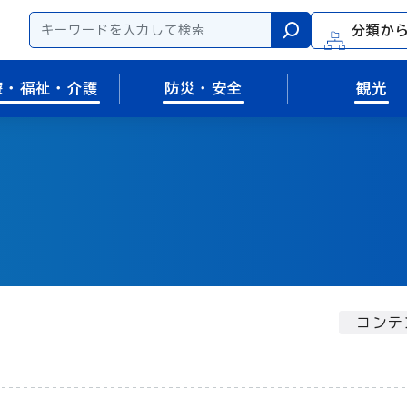
分類か
検索
療・福祉・介護
防災・安全
観光
コンテ