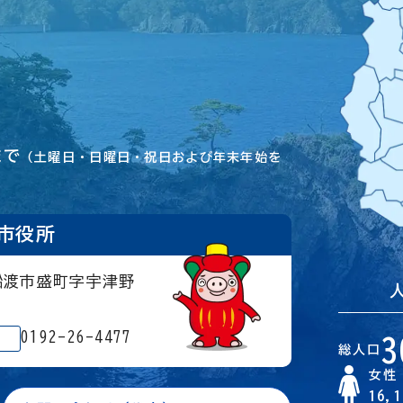
まで
（土曜日・日曜日・祝日および年末年始を
市役所
大船渡市盛町字宇津野
0192-26-4477
3
総人口
女性
16,