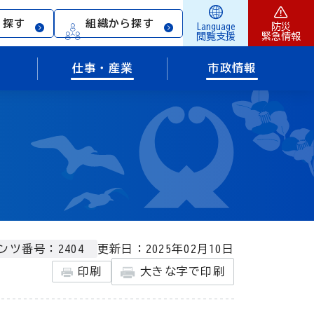
ら探す
組織から探す
Language
防災
閲覧支援
緊急情報
仕事・産業
市政情報
更新日：2025年02月10日
ンツ番号：2404
印刷
大きな字で印刷