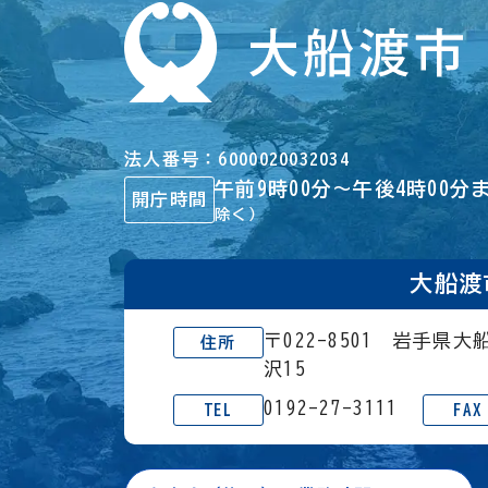
法人番号
6000020032034
午前9時00分～午後4時00分
開庁時間
除く）
大船渡
〒022-8501 岩手県
住所
沢15
0192-27-3111
TEL
FAX