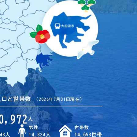
人口と世帯数
（2026年7月31日現在）
0,972
人
男性
世帯数
148人
14,824人
14,653世帯