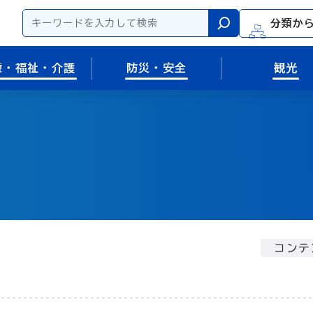
分類か
検索
療・福祉・介護
防災・安全
観光
コンテ