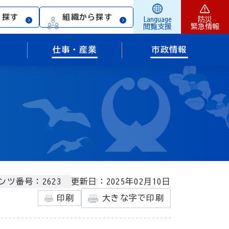
ら探す
組織から探す
Language
防災
閲覧支援
緊急情報
仕事・産業
市政情報
更新日：2025年02月10日
ンツ番号：2623
印刷
大きな字で印刷