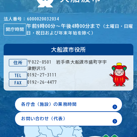
法人番号
6000020032034
午前9時00分～午後4時00分まで
（土曜日・日曜
開庁時間
日・祝日および年末年始を除く）
大船渡市役所
〒022-8501 岩手県大船渡市盛町字宇
住所
津野沢15
0192-27-3111
TEL
0192-26-4477
FAX
各庁舎（施設）の業務時間
お問い合わせ（代表）