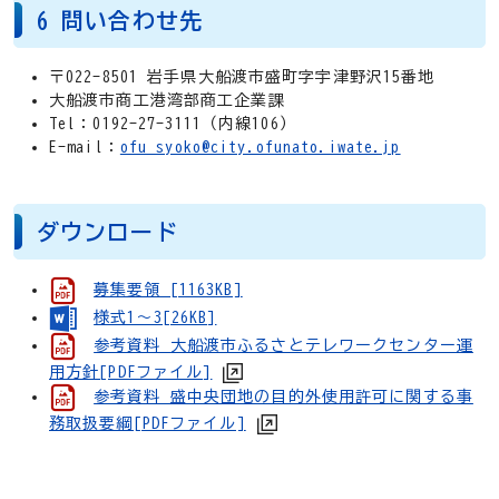
6 問い合わせ先
〒022-8501 岩手県大船渡市盛町字宇津野沢15番地
大船渡市商工港湾部商工企業課
Tel：0192-27-3111（内線106）
E-mail：
ofu_syoko@city.ofunato.iwate.jp
ダウンロード
募集要領 [1163KB]
様式1～3[26KB]
参考資料 大船渡市ふるさとテレワークセンター運
用方針[PDFファイル]
参考資料 盛中央団地の目的外使用許可に関する事
務取扱要綱[PDFファイル]