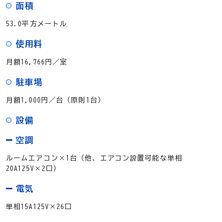
面積
53.0平方メートル
使用料
月額16,766円／室
駐車場
月額1,000円／台（原則1台）
設備
空調
ルームエアコン×1台（他、エアコン設置可能な単相
20A125V×2口）
電気
単相15A125V×26口