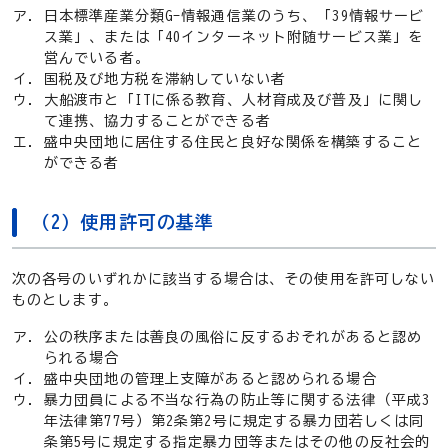
日本標準産業分類G-情報通信業のうち、「39情報サービ
ス業」、または「40インターネット附随サービス業」を
営んでいる者。
国税及び地方税を滞納していない者
大船渡市と「ITに係る教育、人材育成及び普及」に関し
て連携、協力することができる者
盛中央団地に居住する住民と良好な関係を構築すること
ができる者
（2）使用許可の基準
次の各号のいずれかに該当する場合は、その使用を許可しない
ものとします。
公の秩序または善良の風俗に反するおそれがあると認め
られる場合
盛中央団地の管理上支障があると認められる場合
暴力団員による不当な行為の防止等に関する法律（平成3
年法律第77号）第2条第2号に規定する暴力団若しくは同
条第5号に規定する指定暴力団等またはその他の反社会的