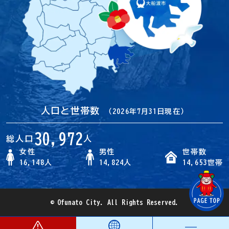
人口と世帯数
（2026年7月31日現在）
30,972
総人口
人
女性
男性
世帯数
16,148人
14,824人
14,653世帯
© Ofunato City. All Rights Reserved.