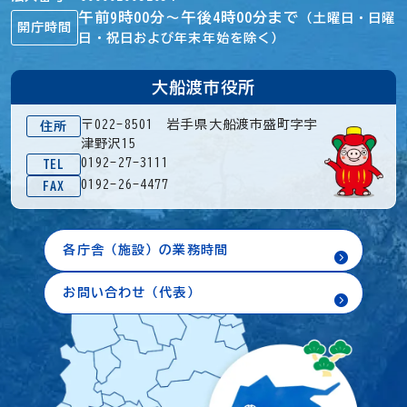
午前9時00分～午後4時00分まで
（土曜日・日曜
開庁時間
日・祝日および年末年始を除く）
大船渡市役所
〒022-8501 岩手県大船渡市盛町字宇
住所
津野沢15
0192-27-3111
TEL
0192-26-4477
FAX
各庁舎（施設）の業務時間
お問い合わせ（代表）