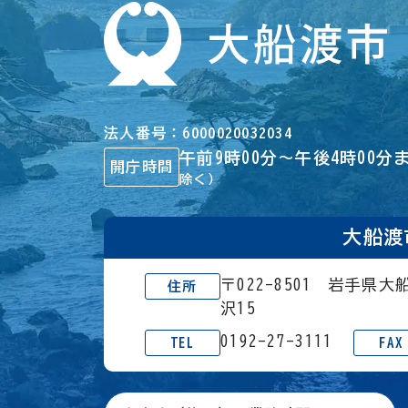
法人番号
6000020032034
午前9時00分～午後4時00分
開庁時間
除く）
大船渡
〒022-8501 岩手県
住所
沢15
0192-27-3111
TEL
FAX