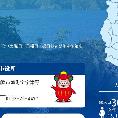
まで
（土曜日・日曜日・祝日および年末年始を
市役所
大船渡市盛町字宇津野
0192-26-4477
3
総人口
女性
16,