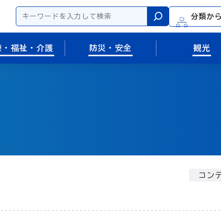
分類か
検索
療・福祉・介護
防災・安全
観光
コンテ