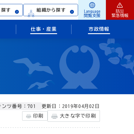
ら探す
組織から探す
Language
防災
閲覧支援
緊急情報
仕事・産業
市政情報
更新日：2019年04月02日
ンツ番号：701
印刷
大きな字で印刷