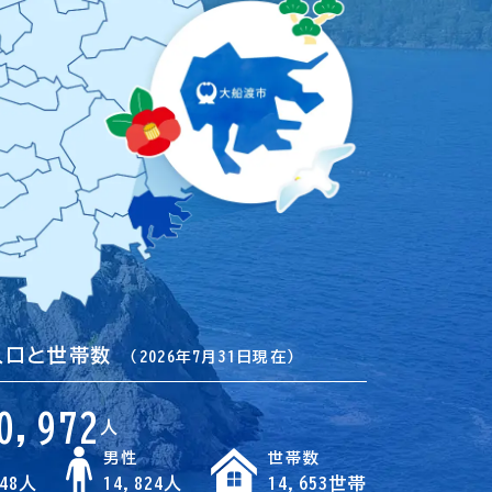
人口と世帯数
（2026年7月31日現在）
0,972
人
男性
世帯数
148人
14,824人
14,653世帯