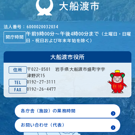
法人番号
6000020032034
午前9時00分～午後4時00分まで
（土曜日・日曜
開庁時間
日・祝日および年末年始を除く）
大船渡市役所
〒022-8501 岩手県大船渡市盛町字宇
住所
津野沢15
0192-27-3111
TEL
0192-26-4477
FAX
各庁舎（施設）の業務時間
お問い合わせ（代表）