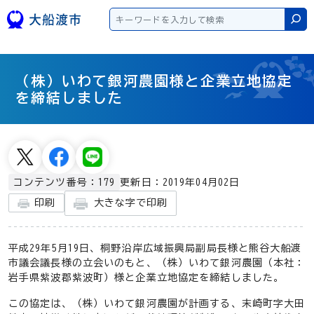
本文へスキップ
検
（株）いわて銀河農園様と企業立地協定
を締結しました
更新日：2019年04月02日
コンテンツ番号：179
大きな字で印刷
印刷
平成29年5月19日、桐野沿岸広域振興局副局長様と熊谷大船渡
市議会議長様の立会いのもと、（株）いわて銀河農園（本社：
岩手県紫波郡紫波町）様と企業立地協定を締結しました。
この協定は、（株）いわて銀河農園が計画する、末崎町字大田