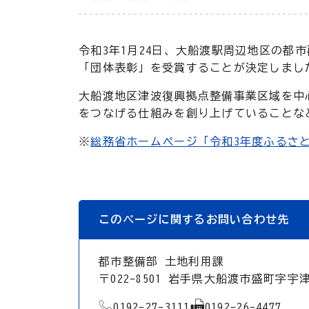
令和3年1月24日、大船渡駅周辺地区の都
「団体表彰」を受賞することが決定しまし
大船渡地区津波復興拠点整備事業区域を中
をつなげる仕組みを創り上げていることな
※
総務省ホームページ「令和3年度ふるさ
このページに関するお問い合わせ先
都市整備部 土地利用課
〒022-8501 岩手県大船渡市盛町字宇
TEL
FAX
0192-27-3111
0192-26-4477