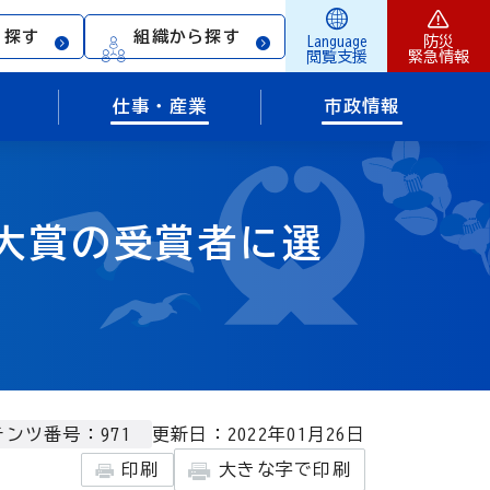
ら探す
組織から探す
Language
防災
閲覧支援
緊急情報
仕事・産業
市政情報
大賞の受賞者に選
更新日：2022年01月26日
ンツ番号：971
印刷
大きな字で印刷