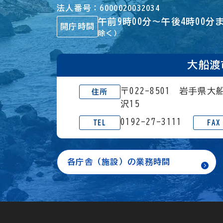
法人番号
6000020032034
午前9時00分～午後4時00分
開庁時間
除く）
大船渡
〒022-8501 岩手県
住所
沢15
0192-27-3111
TEL
FAX
各庁舎（施設）の業務時間