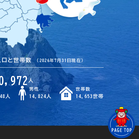
人口と世帯数
（2026年7月31日現在）
0,972
人
男性
世帯数
148人
14,824人
14,653世帯