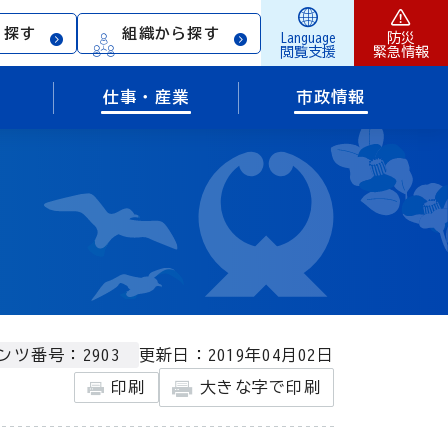
ら探す
組織から探す
Language
防災
閲覧支援
緊急情報
仕事・産業
市政情報
更新日：2019年04月02日
ンツ番号：2903
印刷
大きな字で印刷