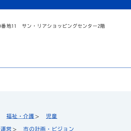
町10番地11 サン・リアショッピングセンター2階
福祉・介護
児童
政運営
市の計画・ビジョン