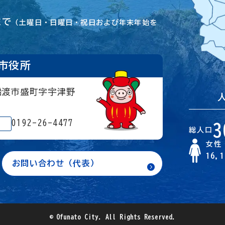
まで
（土曜日・日曜日・祝日および年末年始を
市役所
大船渡市盛町字宇津野
0192-26-4477
3
総人口
女性
16,
お問い合わせ（代表）
© Ofunato City. All Rights Reserved.