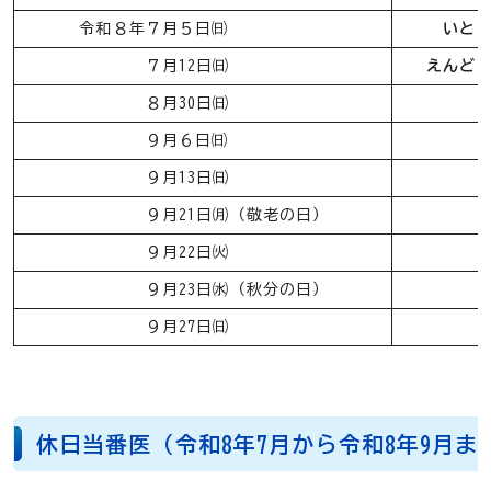
令和８年７月５日㈰
いと
７月12日㈰
えんど
８月30日㈰
９月６日㈰
９月13日㈰
９月21日㈪（敬老の日）
９月22日㈫
９月23日㈬（秋分の日）
９月27日㈰
休日当番医（令和8年7月から令和8年9月ま