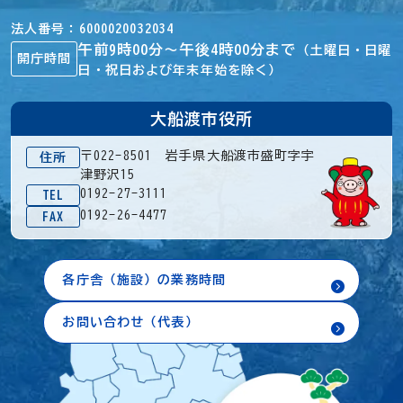
法人番号
6000020032034
午前9時00分～午後4時00分まで
（土曜日・日曜
開庁時間
日・祝日および年末年始を除く）
大船渡市役所
〒022-8501 岩手県大船渡市盛町字宇
住所
津野沢15
0192-27-3111
TEL
0192-26-4477
FAX
各庁舎（施設）の業務時間
お問い合わせ（代表）