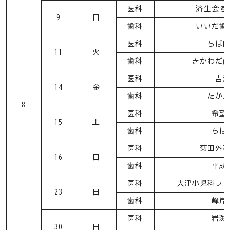
医科
済生会陸
9
日
歯科
いいだ歯
医科
ちば
11
火
歯科
きかわだ
医科
吉
14
金
歯科
たか
8
医科
希望
15
土
歯科
ちば
医科
菊田外
16
日
歯科
平成
医科
大津小児科フ
23
日
歯科
峰岸
医科
岩渕
30
日