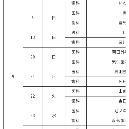
歯科
いわ
医科
鳥
6
日
歯科
菅野
医科
山
13
日
歯科
及川
医科
菊田外
20
日
歯科
気仙歯
医科
鳥羽整
9
21
月
歯科
広田
医科
山崎
22
火
歯科
吉田
医科
地ノ森
23
水
歯科
渡辺歯