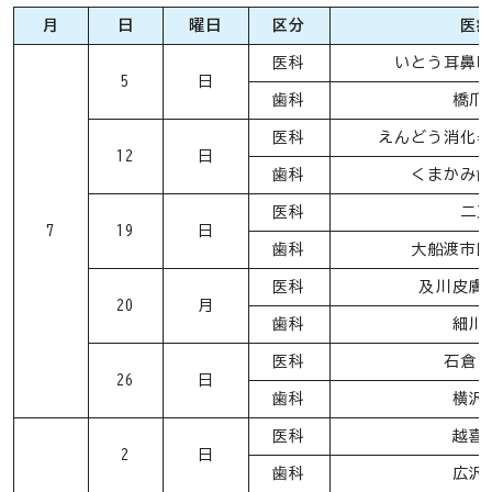
月
日
曜日
区分
医
医科
いとう耳鼻
5
日
歯科
橋爪
医科
えんどう消化
12
日
歯科
くまかみ
医科
二
7
19
日
歯科
大船渡市
医科
及川皮膚
20
月
歯科
細川
医科
石倉
26
日
歯科
横沢
医科
越喜
2
日
歯科
広沢