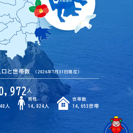
人口と世帯数
（2026年7月31日現在）
0,972
人
男性
世帯数
148人
14,824人
14,653世帯