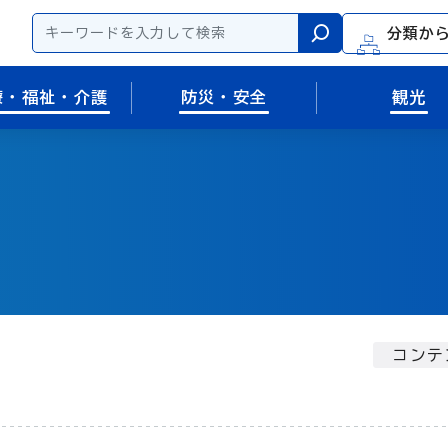
分類か
検索
療・福祉・介護
防災・安全
観光
コンテ