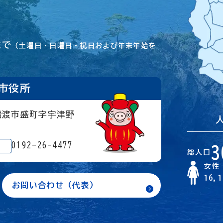
まで
（土曜日・日曜日・祝日および年末年始を
市役所
大船渡市盛町字宇津野
0192-26-4477
3
総人口
女性
16,
お問い合わせ（代表）