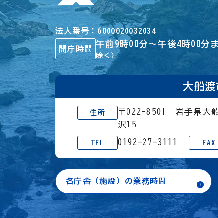
法人番号
6000020032034
午前9時00分～午後4時00分
開庁時間
除く）
大船渡
〒022-8501 岩手県
住所
沢15
0192-27-3111
TEL
FAX
各庁舎（施設）の業務時間