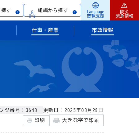
ら探す
組織から探す
Language
防災
閲覧支援
緊急情報
仕事・産業
市政情報
更新日：2025年03月28日
ンツ番号：3643
印刷
大きな字で印刷