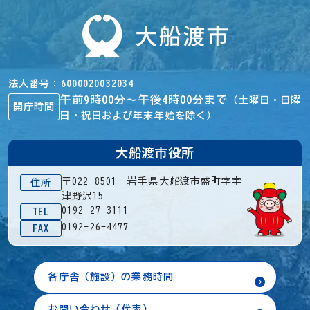
法人番号
6000020032034
午前9時00分～午後4時00分まで
（土曜日・日曜
開庁時間
日・祝日および年末年始を除く）
大船渡市役所
〒022-8501 岩手県大船渡市盛町字宇
住所
津野沢15
0192-27-3111
TEL
0192-26-4477
FAX
各庁舎（施設）の業務時間
お問い合わせ（代表）