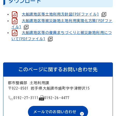
ダウンロード
大船渡地区等土地利用方針図[PDFファイル]
大船渡地区等被災跡地土地利用実現化方策[PDFファ
イル]
大船渡地区等の復興まちづくりと被災跡地利用につ
いて[PDFファイル]
このページに関するお問い合わせ先
都市整備部 土地利用課
〒022-8501 岩手県大船渡市盛町字宇津野沢15
TEL
FAX
0192-27-3111
0192-26-4477
メールでのお問い合わせ