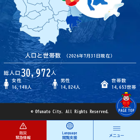
人口と世帯数
（2026年7月31日現在）
30,972
総人口
人
女性
男性
世帯数
16,148人
14,824人
14,653世帯
© Ofunato City. All Rights Reserved.
防災
Language
メニュー
緊急情報
閲覧支援