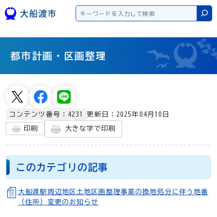
本文へスキップ
検
都市計画・区画整理
更新日：2025年04月10日
コンテンツ番号：4231
大きな字で印刷
印刷
このカテゴリの記事
大船渡駅周辺地区土地区画整理事業の換地処分に伴う地番
（住所）変更のお知らせ