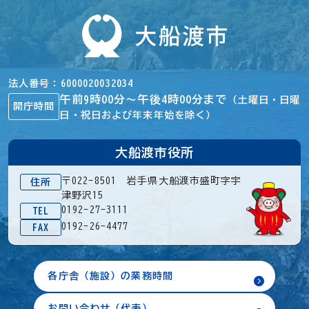
法人番号
6000020032034
午前9時00分～午後4時00分まで
（土曜日・日曜
開庁時間
日・祝日および年末年始を除く）
大船渡市役所
〒022-8501 岩手県大船渡市盛町字宇
住所
津野沢15
0192-27-3111
TEL
0192-26-4477
FAX
各庁舎（施設）の業務時間
お問い合わせ（代表）