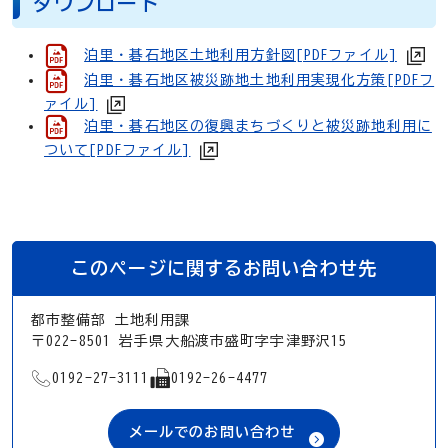
ダウンロード
泊里・碁石地区土地利用方針図[PDFファイル]
泊里・碁石地区被災跡地土地利用実現化方策[PDFフ
ァイル]
泊里・碁石地区の復興まちづくりと被災跡地利用に
ついて[PDFファイル]
このページに関するお問い合わせ先
都市整備部 土地利用課
〒022-8501 岩手県大船渡市盛町字宇津野沢15
TEL
FAX
0192-27-3111
0192-26-4477
メールでのお問い合わせ