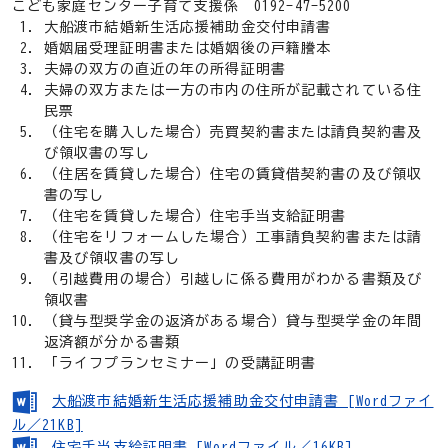
こども家庭センター子育て支援係 0192-47-5200
大船渡市結婚新生活応援補助金交付申請書
婚姻届受理証明書または婚姻後の戸籍謄本
夫婦の双方の直近の年の所得証明書
夫婦の双方または一方の市内の住所が記載されている住
民票
（住宅を購入した場合）売買契約書または請負契約書及
び領収書の写し
（住居を賃貸した場合）住宅の賃貸借契約書の及び領収
書の写し
（住宅を賃貸した場合）住宅手当支給証明書
（住宅をリフォームした場合）工事請負契約書または請
書及び領収書の写し
（引越費用の場合）引越しに係る費用がわかる書類及び
領収書
（貸与型奨学金の返済がある場合）貸与型奨学金の年間
返済額が分かる書類
「ライフプランセミナー」の受講証明書
大船渡市結婚新生活応援補助金交付申請書 [Wordファイ
ル／21KB]
住宅手当支給証明書 [Wordファイル／16KB]