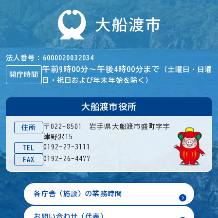
法人番号
6000020032034
午前9時00分～午後4時00分まで
（土曜日・日曜
開庁時間
日・祝日および年末年始を除く）
大船渡市役所
〒022-8501 岩手県大船渡市盛町字宇
住所
津野沢15
0192-27-3111
TEL
0192-26-4477
FAX
各庁舎（施設）の業務時間
お問い合わせ（代表）