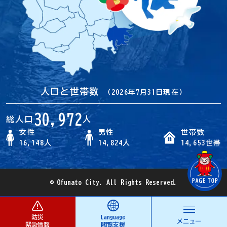
人口と世帯数
（2026年7月31日現在）
30,972
総人口
人
女性
男性
世帯数
16,148人
14,824人
14,653世帯
© Ofunato City. All Rights Reserved.
防災
Language
メニュー
緊急情報
閲覧支援