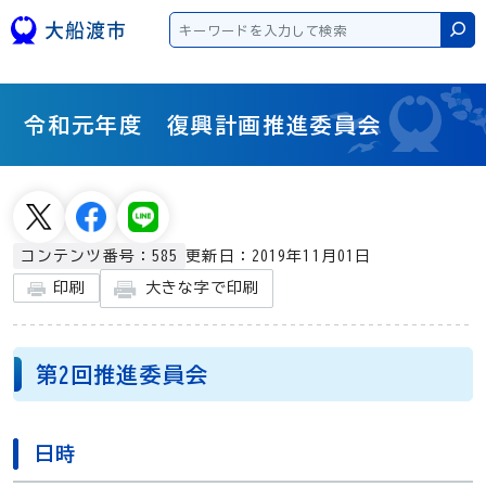
本文へスキップ
検
令和元年度 復興計画推進委員会
更新日：2019年11月01日
コンテンツ番号：585
大きな字で印刷
印刷
第2回推進委員会
日時