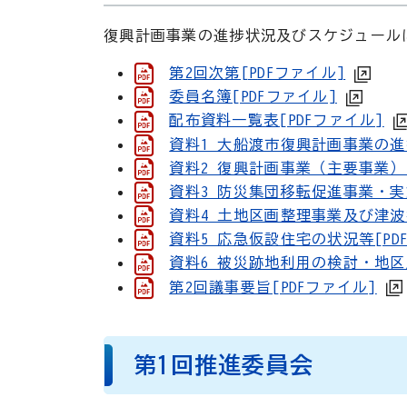
復興計画事業の進捗状況及びスケジュール
第2回次第[PDFファイル]
委員名簿[PDFファイル]
配布資料一覧表[PDFファイル]
資料1 大船渡市復興計画事業の進捗
資料2 復興計画事業（主要事業）
資料3 防災集団移転促進事業・実
資料4 土地区画整理事業及び津波
資料5 応急仮設住宅の状況等[PD
資料6 被災跡地利用の検討・地区
第2回議事要旨[PDFファイル]
第1回推進委員会