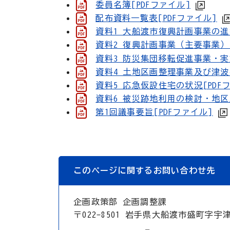
委員名簿[PDFファイル]
配布資料一覧表[PDFファイル]
資料1 大船渡市復興計画事業の進捗
資料2 復興計画事業（主要事業）
資料3 防災集団移転促進事業・実
資料4 土地区画整理事業及び津波
資料5 応急仮設住宅の状況[PDF
資料6 被災跡地利用の検討・地区
第1回議事要旨[PDFファイル]
このページに関するお問い合わせ先
企画政策部 企画調整課
〒022-8501 岩手県大船渡市盛町字宇