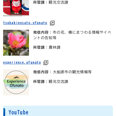
所管課
：観光交流課
tsubakinosato.ofunato
発信内容
：市の花、椿にまつわる情報やイベ
ントの告知等
所管課
：農林課
experience.ofunato
発信内容
：大船渡市の観光情報等
所管課
：観光交流課
YouTube