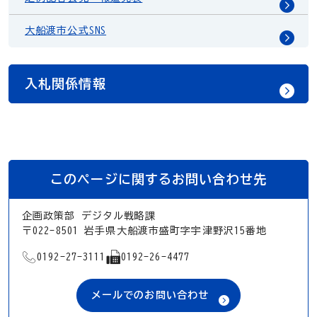
大船渡市公式SNS
入札関係情報
このページに関するお問い合わせ先
企画政策部 デジタル戦略課
〒022-8501 岩手県大船渡市盛町字宇津野沢15番地
TEL
FAX
0192-27-3111
0192-26-4477
メールでのお問い合わせ