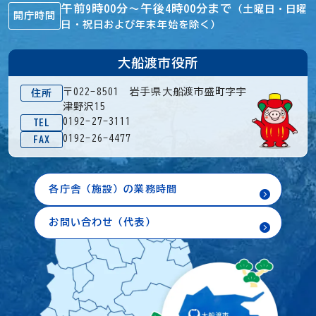
午前9時00分～午後4時00分まで
（土曜日・日曜
開庁時間
日・祝日および年末年始を除く）
大船渡市役所
〒022-8501 岩手県大船渡市盛町字宇
住所
津野沢15
0192-27-3111
TEL
0192-26-4477
FAX
各庁舎（施設）の業務時間
お問い合わせ（代表）