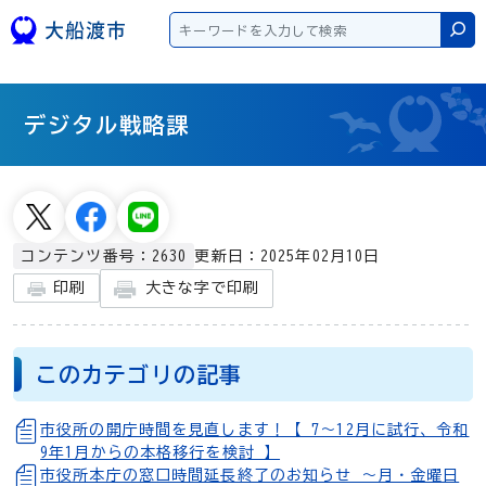
本文へスキップ
検
デジタル戦略課
更新日：2025年02月10日
コンテンツ番号：2630
大きな字で印刷
印刷
このカテゴリの記事
市役所の開庁時間を見直します！【 7～12月に試行、令和
9年1月からの本格移行を検討 】
市役所本庁の窓口時間延長終了のお知らせ ～月・金曜日