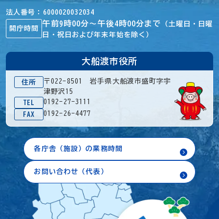
法人番号
6000020032034
午前9時00分～午後4時00分まで
（土曜日・日曜
開庁時間
日・祝日および年末年始を除く）
大船渡市役所
〒022-8501 岩手県大船渡市盛町字宇
住所
津野沢15
0192-27-3111
TEL
0192-26-4477
FAX
各庁舎（施設）の業務時間
お問い合わせ（代表）