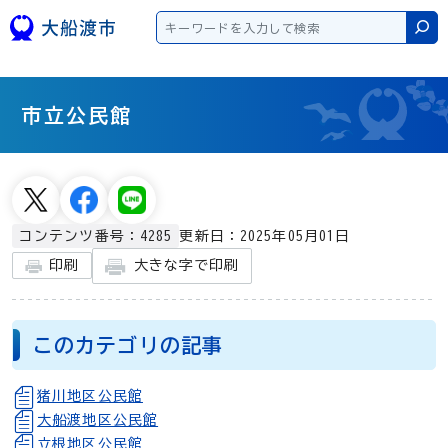
本文へスキップ
検
市立公民館
更新日：2025年05月01日
コンテンツ番号：4285
大きな字で印刷
印刷
このカテゴリの記事
猪川地区公民館
大船渡地区公民館
立根地区公民館