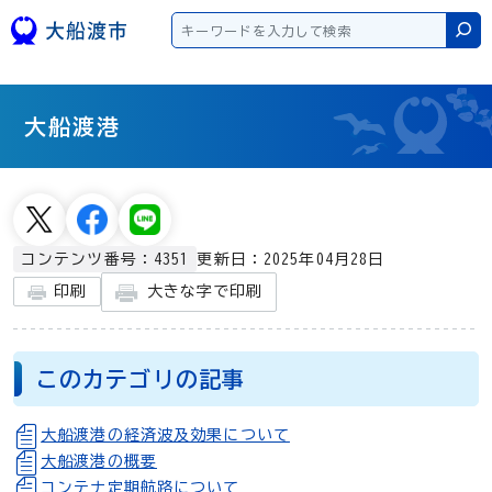
本文へスキップ
検
大船渡港
更新日：2025年04月28日
コンテンツ番号：4351
大きな字で印刷
印刷
このカテゴリの記事
大船渡港の経済波及効果について
大船渡港の概要
コンテナ定期航路について