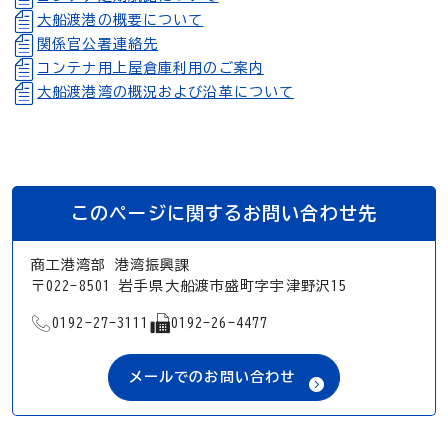
大船渡港の概要について
関係官公署連絡先
コンテナ用上屋倉庫利用のご案内
大船渡港湾の概況および沿革について
このページに関するお問い合わせ先
商工港湾部 港湾振興課
〒022-8501 岩手県大船渡市盛町字宇津野沢15
TEL
FAX
0192-27-3111
0192-26-4477
メールでのお問い合わせ