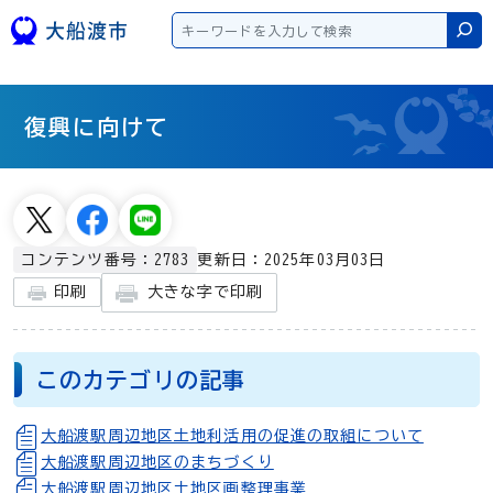
本文へスキップ
検
復興に向けて
更新日：2025年03月03日
コンテンツ番号：2783
大きな字で印刷
印刷
このカテゴリの記事
大船渡駅周辺地区土地利活用の促進の取組について
大船渡駅周辺地区のまちづくり
大船渡駅周辺地区土地区画整理事業