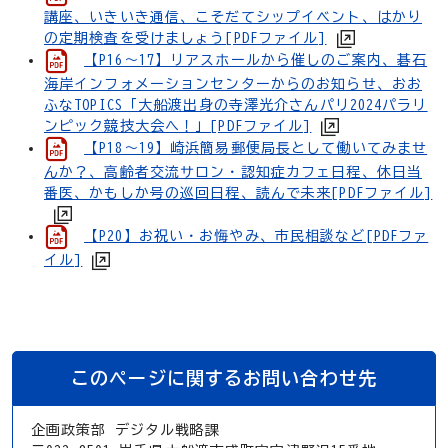
講座、いきいき通信、こそだてシップイベント、はかり
の定期検査を受けましょう[PDFファイル]
【P16～17】リアスホールから催しのご案内、碁石
海岸インフォメーションセンターからのお知らせ、おお
ふなTOPICS「大船渡出身の寺澤光介さんパリ2024パラリ
ンピック競技大会へ！」[PDFファイル]
【P18～19】崎浜簡易郵便局長として働いてみませ
んか？、高齢者交流サロン・認知症カフェ日程、休日当
番医、かもしか号の巡回日程、読んで未来[PDFファイル]
【P20】お祝い・お悔やみ、市民相談など[PDFファ
イル]
このページに関するお問い合わせ先
企画政策部 デジタル戦略課