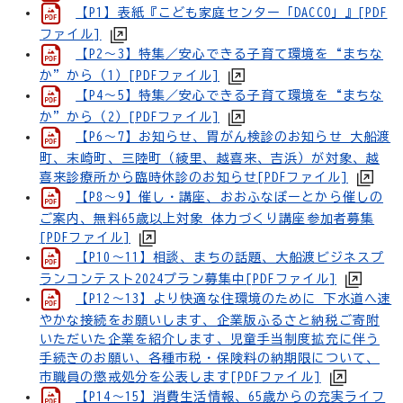
【P1】表紙『こども家庭センター「DACCO」』[PDF
ファイル]
【P2～3】特集／安心できる子育て環境を“まちな
か”から（1）[PDFファイル]
【P4～5】特集／安心できる子育て環境を“まちな
か”から（2）[PDFファイル]
【P6～7】お知らせ、胃がん検診のお知らせ 大船渡
町、末崎町、三陸町（綾里、越喜来、吉浜）が対象、越
喜来診療所から臨時休診のお知らせ[PDFファイル]
【P8～9】催し・講座、おおふなぽーとから催しの
ご案内、無料65歳以上対象 体力づくり講座参加者募集
[PDFファイル]
【P10～11】相談、まちの話題、大船渡ビジネスプ
ランコンテスト2024プラン募集中[PDFファイル]
【P12～13】より快適な住環境のために 下水道へ速
やかな接続をお願いします、企業版ふるさと納税ご寄附
いただいた企業を紹介します、児童手当制度拡充に伴う
手続きのお願い、各種市税・保険料の納期限について、
市職員の懲戒処分を公表します[PDFファイル]
【P14～15】消費生活情報、65歳からの充実ライフ