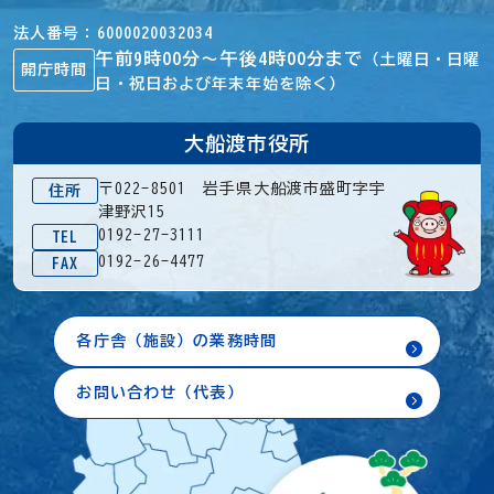
法人番号
6000020032034
午前9時00分～午後4時00分まで
（土曜日・日曜
開庁時間
日・祝日および年末年始を除く）
大船渡市役所
〒022-8501 岩手県大船渡市盛町字宇
住所
津野沢15
0192-27-3111
TEL
0192-26-4477
FAX
各庁舎（施設）の業務時間
お問い合わせ（代表）