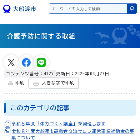
本文へスキップ
検
介護予防に関する取組
更新日：2025年04月23日
コンテンツ番号：4127
大きな字で印刷
印刷
このカテゴリの記事
令和８年度「体力づくり講座」を開催します
令和８年度大船渡市高齢者交流サロン運営事業補助金の募
集について