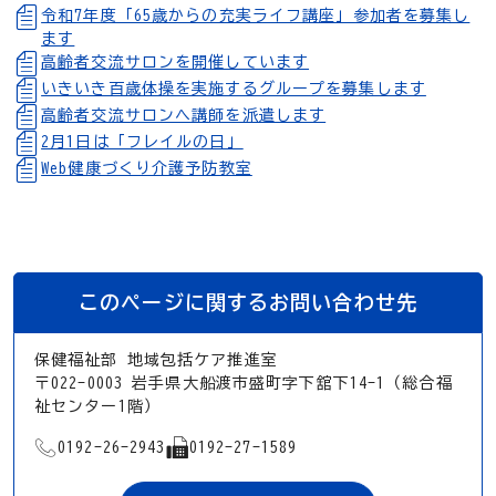
令和7年度「65歳からの充実ライフ講座」参加者を募集し
ます
高齢者交流サロンを開催しています
いきいき百歳体操を実施するグループを募集します
高齢者交流サロンへ講師を派遣します
2月1日は「フレイルの日」
Web健康づくり介護予防教室
このページに関するお問い合わせ先
保健福祉部 地域包括ケア推進室
〒022-0003 岩手県大船渡市盛町字下舘下14-1（総合福
祉センター1階）
TEL
FAX
0192-26-2943
0192-27-1589